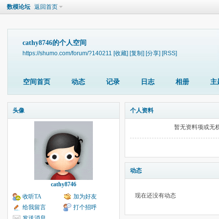
数模论坛
返回首页
cathy8746的个人空间
https://shumo.com/forum/?140211
[收藏]
[复制]
[分享]
[RSS]
空间首页
动态
记录
日志
相册
主
头像
个人资料
暂无资料项或无
动态
cathy8746
现在还没有动态
收听TA
加为好友
给我留言
打个招呼
发送消息