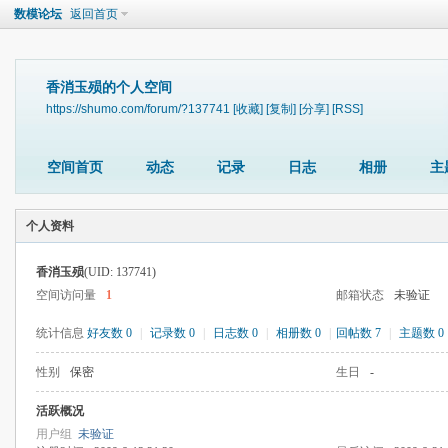
数模论坛
返回首页
香消玉殒的个人空间
https://shumo.com/forum/?137741
[收藏]
[复制]
[分享]
[RSS]
空间首页
动态
记录
日志
相册
主
个人资料
香消玉殒
(UID: 137741)
空间访问量
1
邮箱状态
未验证
统计信息
好友数 0
|
记录数 0
|
日志数 0
|
相册数 0
|
回帖数 7
|
主题数 0
性别
保密
生日
-
活跃概况
用户组
未验证