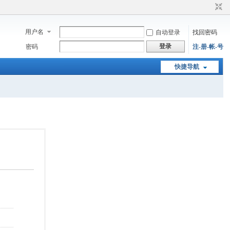
用户名
自动登录
找回密码
登录
密码
注-册-帐-号
快捷导航