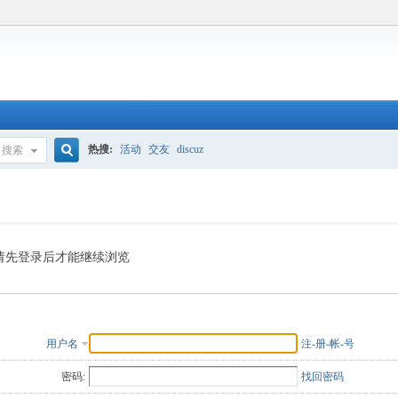
热搜:
活动
交友
discuz
搜索
搜
索
请先登录后才能继续浏览
用户名
注-册-帐-号
密码:
找回密码