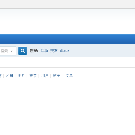
热搜:
活动
交友
discuz
搜索
搜
志
|
相册
|
图片
|
投票
|
用户
|
帖子
|
文章
索