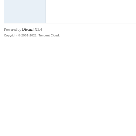
模
Powered by
Discuz!
X3.4
Copyright © 2001-2021, Tencent Cloud.
论
坛