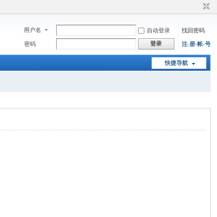
用户名
自动登录
找回密码
登录
密码
注-册-帐-号
快捷导航