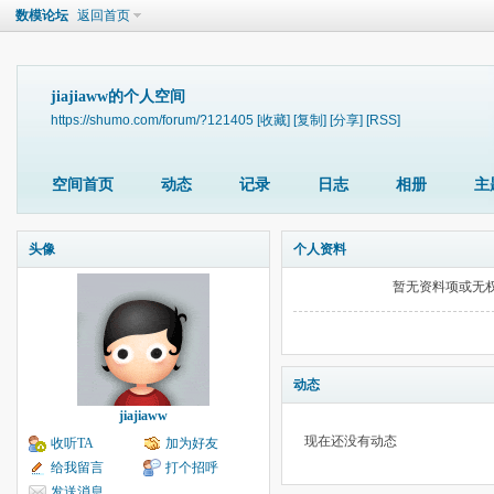
数模论坛
返回首页
jiajiaww的个人空间
https://shumo.com/forum/?121405
[收藏]
[复制]
[分享]
[RSS]
空间首页
动态
记录
日志
相册
主
头像
个人资料
暂无资料项或无
动态
jiajiaww
现在还没有动态
收听TA
加为好友
给我留言
打个招呼
发送消息