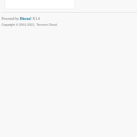
Powered by
Discuz!
X3.4
Copyright © 2001-2021, Tencent Cloud.