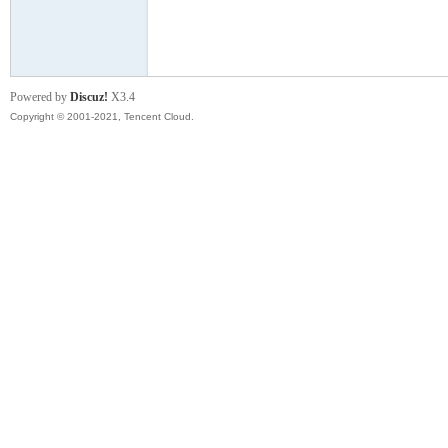
模
Powered by
Discuz!
X3.4
Copyright © 2001-2021, Tencent Cloud.
论
坛