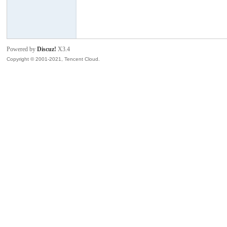
模
Powered by
Discuz!
X3.4
Copyright © 2001-2021, Tencent Cloud.
论
坛