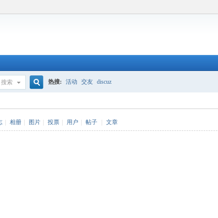
热搜:
活动
交友
discuz
搜索
搜
志
|
相册
|
图片
|
投票
|
用户
|
帖子
|
文章
索