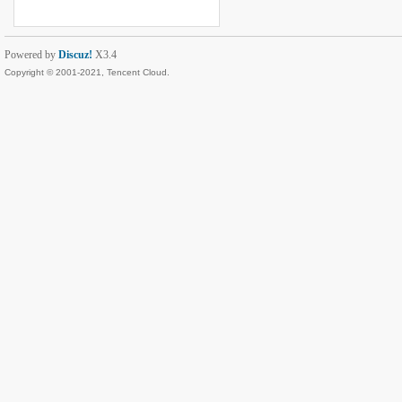
Powered by
Discuz!
X3.4
Copyright © 2001-2021, Tencent Cloud.