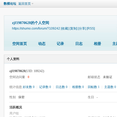
数模论坛
返回首页
zjf19870628的个人空间
https://shumo.com/forum/?109242
[收藏]
[复制]
[分享]
[RSS]
空间首页
动态
记录
日志
相册
主
个人资料
zjf19870628
(UID: 109242)
空间访问量
0
邮箱状态
未验证
统计信息
好友数 0
|
记录数 0
|
日志数 0
|
相册数 0
|
回帖数 1
|
主题数 0
性别
保密
生日
-
活跃概况
用户组