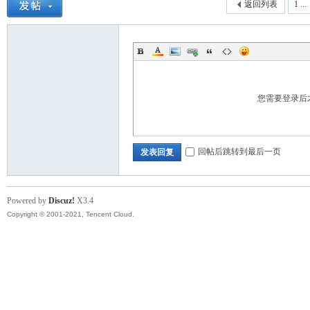
返回列表
1 ...
您需要登录后
回帖后跳转到最后一页
发表回复
Powered by
Discuz!
X3.4
Copyright © 2001-2021, Tencent Cloud.