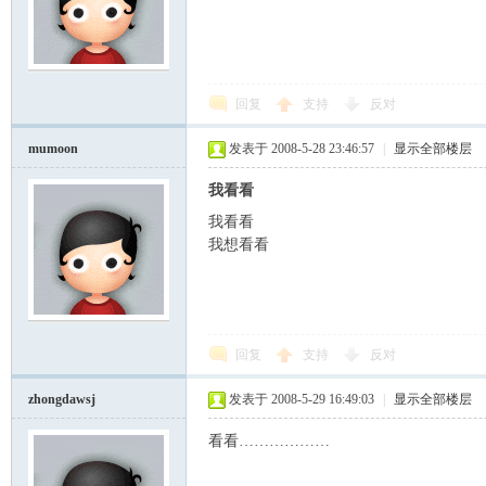
回复
支持
反对
mumoon
发表于 2008-5-28 23:46:57
|
显示全部楼层
我看看
我看看
我想看看
回复
支持
反对
zhongdawsj
发表于 2008-5-29 16:49:03
|
显示全部楼层
看看………………