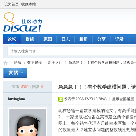
设为首页
收藏本站
论坛
群组
家园
日志
相册
分享
记录
论坛
数学建模
新手入门
急急急！！！有个数学建模问题，请教高
急急急！！！有个数学建模问题，请
查看:
8369
|
回复:
0
数
»
›
›
›
huyinghua
发表于 2008-12-23 10:28:43
|
显示全部楼层
现在急需一篇数学建模的论文，有高手能
2． 一家出版社准备在某市建立两个销
图上，每个销售代理点只能向本区和一个
的数量最大？建立该问题的整数线性规划模型并