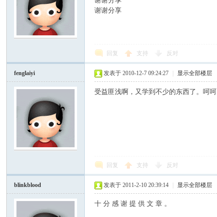
谢谢分享
' `) A9 f, ]% [2 a: F5 A( G
谢谢分享
回复
支持
反对
fenglaiyi
发表于 2010-12-7 09:24:27
|
显示全部楼层
受益匪浅啊，又学到不少的东西了。呵呵
回复
支持
反对
blinkblood
发表于 2011-2-10 20:39:14
|
显示全部楼层
十 分 感 谢 提 供 文 章 。