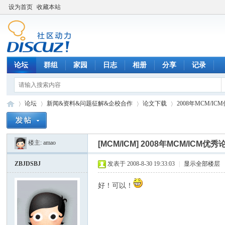
设为首页
收藏本站
论坛
群组
家园
日志
相册
分享
记录
论坛
新闻&资料&问题征解&企校合作
论文下载
2008年MCM/I
楼主:
amao
[MCM/ICM]
2008年MCM/IC
数
»
›
›
›
ZBJDSBJ
发表于 2008-8-30 19:33:03
|
显示全部楼层
好！可以！