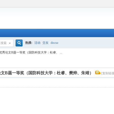
热搜:
活动
交友
discuz
搜索
搜
CM优秀论文B题一等奖（国防科技大学：杜睿、 ...
索
M优秀论文B题一等奖（国防科技大学：杜睿、樊烨、朱靖）
[复制链接