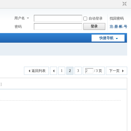
用户名
自动登录
找回密码
登录
密码
注-册-帐-号
快捷导航
返回列表
1
2
3
/ 3 页
下一页
]