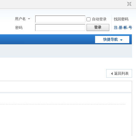
用户名
自动登录
找回密码
登录
密码
注-册-帐-号
快捷导航
返回列表