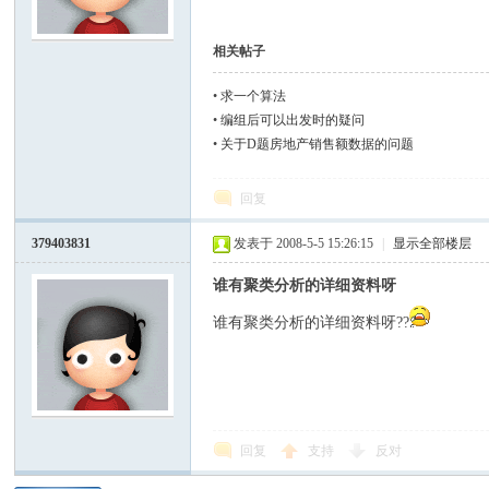
模
相关帖子
•
求一个算法
•
编组后可以出发时的疑问
•
关于D题房地产销售额数据的问题
回复
379403831
发表于 2008-5-5 15:26:15
|
显示全部楼层
论
谁有聚类分析的详细资料呀
谁有聚类分析的详细资料呀??
回复
支持
反对
坛