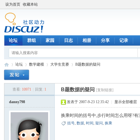
设为首页
收藏本站
论坛
群组
家园
日志
相册
分享
记录
论坛
数学建模
大学生竞赛
B题数据的疑问
B题数据的疑问
查看:
10971
|
回复:
1
[复制链接]
数
»
›
›
›
danny798
发表于 2007-9-23 12:35:42
|
显示全部楼层
换乘时间的括号中,步行时间怎么用呀?有
括号
,
数据
,
时间
,
疑问
,
换乘