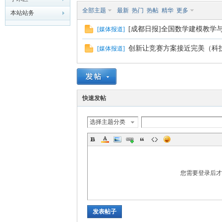
全部主题
最新
热门
热帖
精华
更多
本站站务
模
[成都日报]全国数学建模教学
[
媒体报道
]
创新让竞赛方案接近完美（科
[
媒体报道
]
快速发帖
论
选择主题分类
您需要登录后
发表帖子
坛