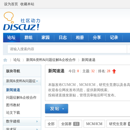
设为首页
收藏本站
论坛
群组
家园
日志
相册
分享
记录
论坛
新闻&资料&问题征解&企校合作
新闻速递
新闻速递
版块导航
今日:
0
|
主题:
32
|
排名:
28
新闻&资料&问题征
数
»
›
本版发布CUMCM，MCM/ICM，研究生竞赛以及
›
解&企校合作
新闻速递
欢迎各位网友发布消息，提供新闻线索。
投稿请直接发新贴，管理员审核后即可发布。
问题征解&企校合作
图书教材
论文下载
数学建模
全部
全国赛
11
MCM/ICM
研究生竞赛
学术区