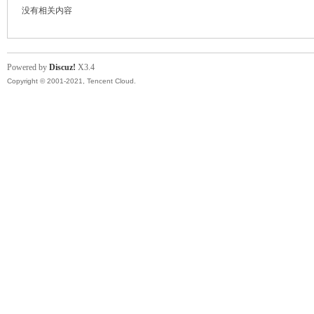
没有相关内容
模
Powered by
Discuz!
X3.4
Copyright © 2001-2021, Tencent Cloud.
论
坛