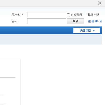
用户名
自动登录
找回密码
登录
密码
注-册-帐-号
快捷导航