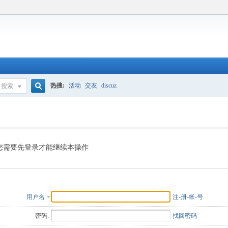
热搜:
活动
交友
discuz
搜索
搜
索
您需要先登录才能继续本操作
用户名
注-册-帐-号
密码:
找回密码