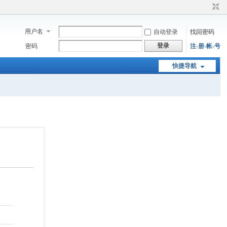
用户名
自动登录
找回密码
登录
密码
注-册-帐-号
快捷导航