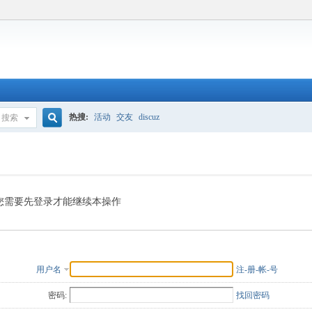
热搜:
活动
交友
discuz
搜索
搜
索
您需要先登录才能继续本操作
用户名
注-册-帐-号
密码:
找回密码