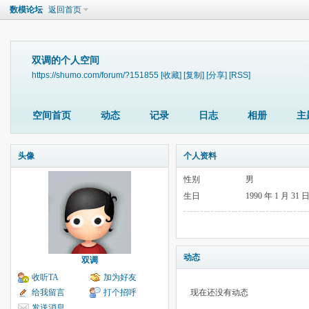
数模论坛
返回首页
双调的个人空间
https://shumo.com/forum/?151855
[收藏]
[复制]
[分享]
[RSS]
空间首页
动态
记录
日志
相册
主
头像
个人资料
性别
男
生日
1990 年 1 月 31 
动态
双调
收听TA
加为好友
给我留言
打个招呼
现在还没有动态
发送消息