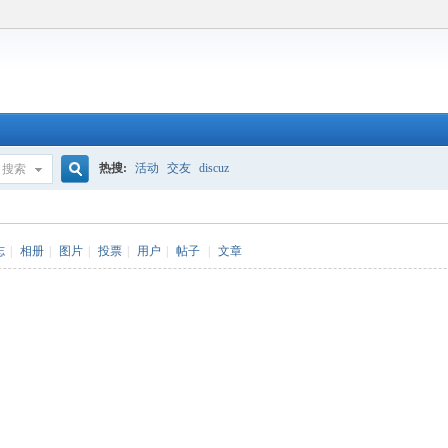
热搜:
活动
交友
discuz
搜索
搜
志
|
相册
|
图片
|
投票
|
用户
|
帖子
|
文章
索