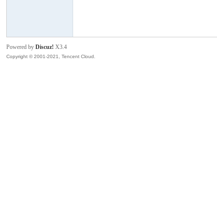
模
Powered by
Discuz!
X3.4
Copyright © 2001-2021, Tencent Cloud.
论
坛