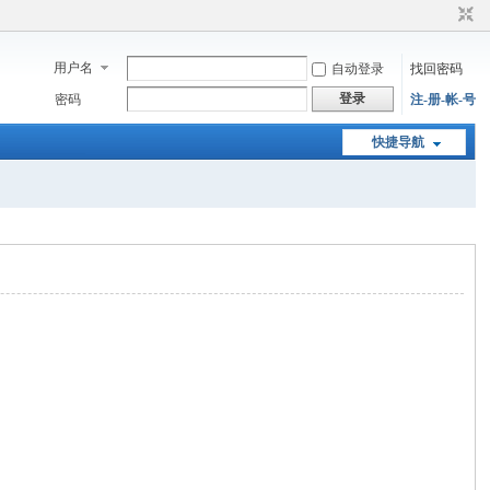
用户名
自动登录
找回密码
登录
密码
注-册-帐-号
快捷导航