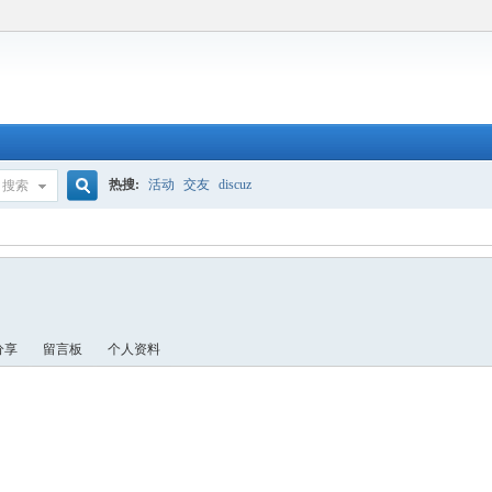
热搜:
活动
交友
discuz
搜索
搜
索
分享
留言板
个人资料