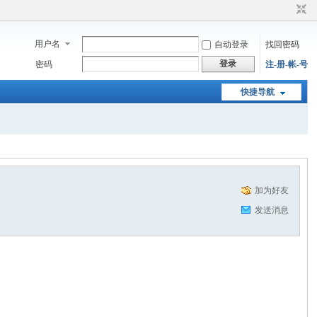
用户名
自动登录
找回密码
登录
密码
注-册-帐-号
快捷导航
加为好友
发送消息