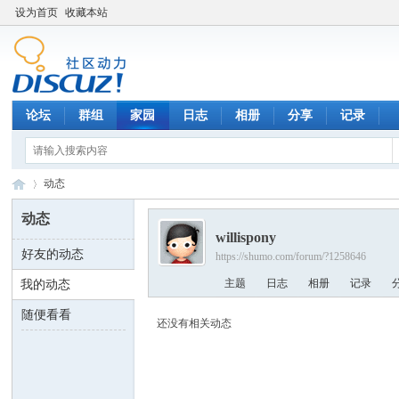
设为首页
收藏本站
论坛
群组
家园
日志
相册
分享
记录
动态
动态
willispony
好友的动态
https://shumo.com/forum/?1258646
数
›
主题
日志
相册
记录
我的动态
随便看看
还没有相关动态