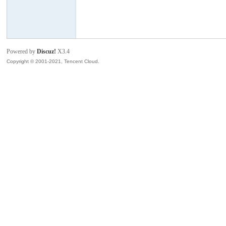
模
Powered by
Discuz!
X3.4
Copyright © 2001-2021, Tencent Cloud.
论
坛