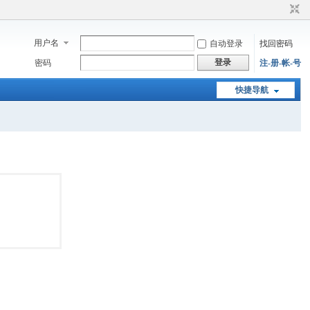
用户名
自动登录
找回密码
登录
密码
注-册-帐-号
快捷导航