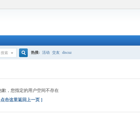
热搜:
活动
交友
discuz
搜索
搜
索
抱歉，您指定的用户空间不存在
[ 点击这里返回上一页 ]