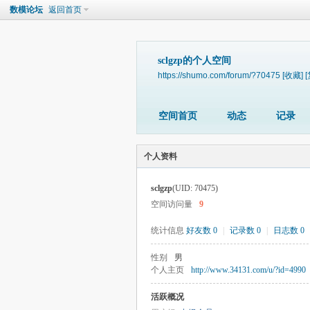
数模论坛
返回首页
sclgzp的个人空间
https://shumo.com/forum/?70475
[收藏]
空间首页
动态
记录
个人资料
sclgzp
(UID: 70475)
空间访问量
9
统计信息
好友数 0
|
记录数 0
|
日志数 0
性别
男
个人主页
http://www.34131.com/u/?id=4990
活跃概况