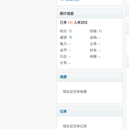
统计信息
已有
141
人来访过
积分:
15
经验:
15
威望:
76
金钱:
--
魅力:
--
点券:
--
金币:
--
好友:
--
日志:
--
相册:
--
分享:
--
相册
现在还没有相册
记录
现在还没有记录