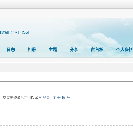
[复制]
[分享]
[RSS]
日志
相册
主题
分享
留言板
个人资料
您需要登录后才可以留言
登录
|
注-册-帐-号