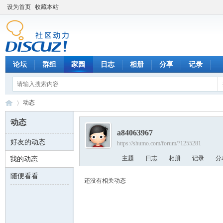
设为首页
收藏本站
论坛
群组
家园
日志
相册
分享
记录
动态
动态
a84063967
好友的动态
https://shumo.com/forum/?1255281
数
›
主题
日志
相册
记录
分
我的动态
随便看看
还没有相关动态