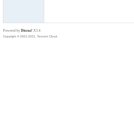
模
Powered by
Discuz!
X3.4
Copyright © 2001-2021, Tencent Cloud.
论
坛