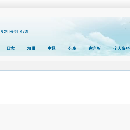
[复制]
[分享]
[RSS]
日志
相册
主题
分享
留言板
个人资料