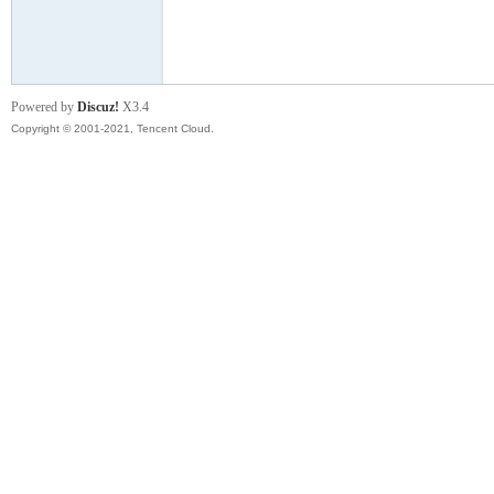
模
Powered by
Discuz!
X3.4
Copyright © 2001-2021, Tencent Cloud.
论
坛