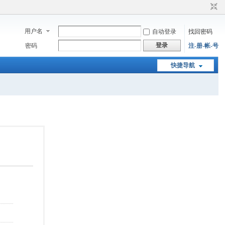
用户名
自动登录
找回密码
登录
密码
注-册-帐-号
快捷导航