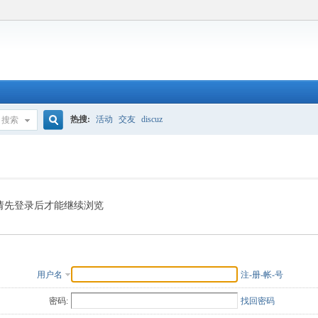
热搜:
活动
交友
discuz
搜索
搜
索
请先登录后才能继续浏览
用户名
注-册-帐-号
密码:
找回密码