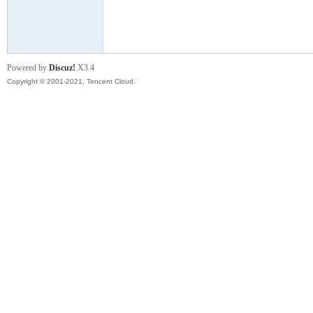
模
Powered by
Discuz!
X3.4
Copyright © 2001-2021, Tencent Cloud.
论
坛