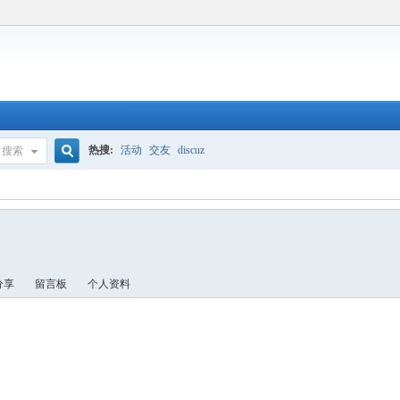
热搜:
活动
交友
discuz
搜索
搜
索
分享
留言板
个人资料