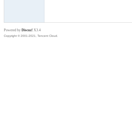
模
Powered by
Discuz!
X3.4
Copyright © 2001-2021, Tencent Cloud.
论
坛