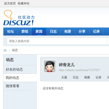
设为首页
收藏本站
论坛
群组
家园
日志
相册
分享
记录
动态
动态
碎骨龙儿
好友的动态
https://shumo.com/forum/?1257657
数
›
主题
日志
相册
记录
我的动态
随便看看
还没有相关动态