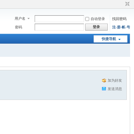
用户名
自动登录
找回密码
登录
密码
注-册-帐-号
快捷导航
加为好友
发送消息