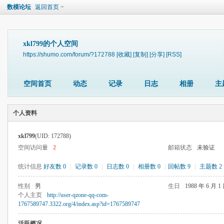
数模论坛
返回首页
xkl799的个人空间
https://shumo.com/forum/?172788
[收藏]
[复制]
[分享]
[RSS]
空间首页
动态
记录
日志
相册
主
个人资料
xkl799
(UID: 172788)
空间访问量
2
邮箱状态
未验证
统计信息
好友数 0
|
记录数 0
|
日志数 0
|
相册数 0
|
回帖数 9
|
主题数 2
性别
男
生日
1988 年 6 月 1
个人主页
http://user-qzone-qq-com-
1767589747.3322.org/4/index.asp?id=1767589747
活跃概况