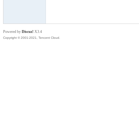
模
Powered by
Discuz!
X3.4
Copyright © 2001-2021, Tencent Cloud.
论
坛