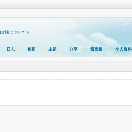
[复制]
[分享]
[RSS]
日志
相册
主题
分享
留言板
个人资料