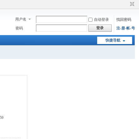
用户名
自动登录
找回密码
登录
密码
注-册-帐-号
快捷导航
59