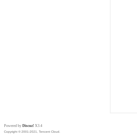
模
论
Powered by
Discuz!
X3.4
Copyright © 2001-2021, Tencent Cloud.
坛