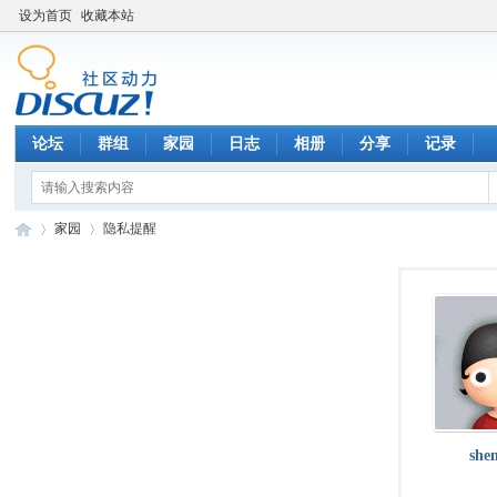
设为首页
收藏本站
论坛
群组
家园
日志
相册
分享
记录
家园
隐私提醒
数
›
›
she