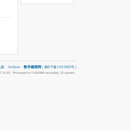
机版
|
Archiver
|
数学建模网
(
湘ICP备11011602号
)
7 14:33
, Processed in 0.034386 second(s), 15 queries .