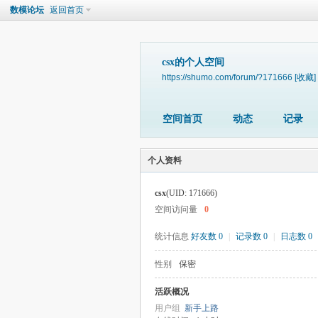
数模论坛
返回首页
csx的个人空间
https://shumo.com/forum/?171666
[收藏]
空间首页
动态
记录
个人资料
csx
(UID: 171666)
空间访问量
0
统计信息
好友数 0
|
记录数 0
|
日志数 0
性别
保密
活跃概况
用户组
新手上路