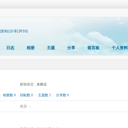
[复制]
[分享]
[RSS]
日志
相册
主题
分享
留言板
个人资料
邮箱状态
未验证
|
相册数 0
|
回帖数 0
|
主题数 5
|
分享数 0
生日
-