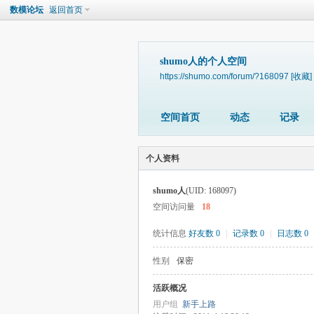
数模论坛
返回首页
shumo人的个人空间
https://shumo.com/forum/?168097
[收藏]
空间首页
动态
记录
个人资料
shumo人
(UID: 168097)
空间访问量
18
统计信息
好友数 0
|
记录数 0
|
日志数 0
性别
保密
活跃概况
用户组
新手上路