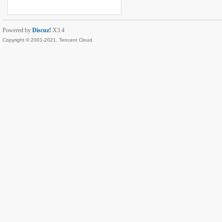
Powered by
Discuz!
X3.4
Copyright © 2001-2021, Tencent Cloud.