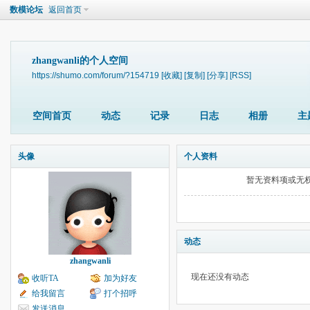
数模论坛
返回首页
zhangwanli的个人空间
https://shumo.com/forum/?154719
[收藏]
[复制]
[分享]
[RSS]
空间首页
动态
记录
日志
相册
主
头像
个人资料
暂无资料项或无
动态
zhangwanli
现在还没有动态
收听TA
加为好友
给我留言
打个招呼
发送消息