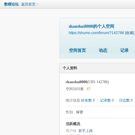
数模论坛
返回首页
shanshui8000的个人空间
https://shumo.com/forum/?142786
[收藏]
空间首页
动态
记录
个人资料
shanshui8000
(UID: 142786)
空间访问量
17
统计信息
好友数 0
|
记录数 0
|
日志数 0
性别
保密
活跃概况
用户组
新手上路