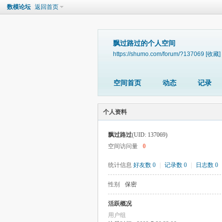
数模论坛
返回首页
飘过路过的个人空间
https://shumo.com/forum/?137069
[收藏]
空间首页
动态
记录
个人资料
飘过路过
(UID: 137069)
空间访问量
0
统计信息
好友数 0
|
记录数 0
|
日志数 0
性别
保密
活跃概况
用户组