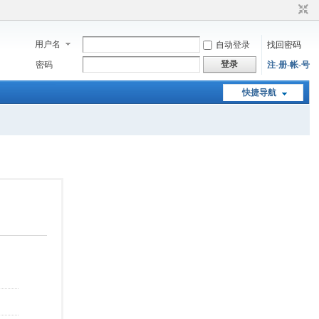
用户名
自动登录
找回密码
登录
密码
注-册-帐-号
快捷导航