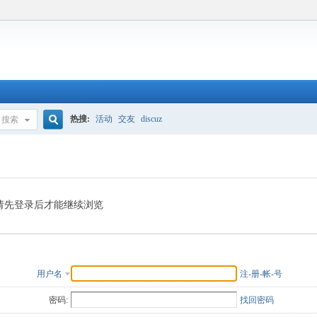
热搜:
活动
交友
discuz
搜索
搜
索
请先登录后才能继续浏览
用户名
注-册-帐-号
密码:
找回密码