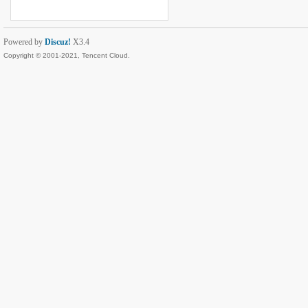
Powered by
Discuz!
X3.4
Copyright © 2001-2021, Tencent Cloud.