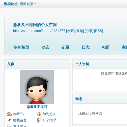
数模论坛
返回首页
急看及不得回的个人空间
https://shumo.com/forum/?121277
[收藏]
[复制]
[分享]
[RSS]
空间首页
动态
记录
日志
相册
主
头像
个人资料
暂无资料项或无
动态
急看及不得回
现在还没有动态
收听TA
加为好友
给我留言
打个招呼
发送消息