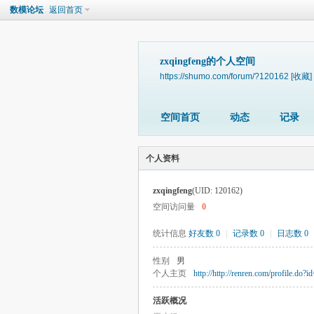
数模论坛
返回首页
zxqingfeng的个人空间
https://shumo.com/forum/?120162
[收藏]
空间首页
动态
记录
个人资料
zxqingfeng
(UID: 120162)
空间访问量
0
统计信息
好友数 0
|
记录数 0
|
日志数 0
性别
男
个人主页
http://http://renren.com/profile.do
活跃概况