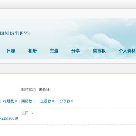
[复制]
[分享]
[RSS]
日志
相册
主题
分享
留言板
个人资料
邮箱状态
未验证
|
相册数 0
|
回帖数 1
|
主题数 0
|
分享数 0
生日
-
?id=225196819