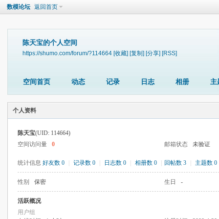
数模论坛
返回首页
陈天宝的个人空间
https://shumo.com/forum/?114664
[收藏]
[复制]
[分享]
[RSS]
空间首页
动态
记录
日志
相册
主
个人资料
陈天宝
(UID: 114664)
空间访问量
0
邮箱状态
未验证
统计信息
好友数 0
|
记录数 0
|
日志数 0
|
相册数 0
|
回帖数 3
|
主题数 0
性别
保密
生日
-
活跃概况
用户组