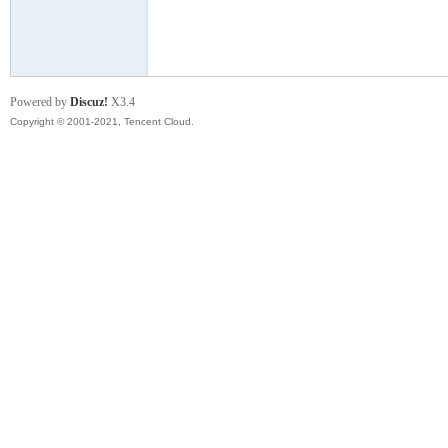
模
Powered by
Discuz!
X3.4
Copyright © 2001-2021, Tencent Cloud.
论
坛