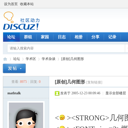
设为首页
收藏本站
论坛
群组
家园
日志
相册
分享
记录
论坛
学术区
学术杂谈
[原创]几何图形
[原创]几何图形
查看:
8975
|
回复:
0
[复制链接]
数
»
›
›
›
mathtalk
发表于 2005-12-23 00:09:46
|
显示全部楼层
<
><STRONG>几何图形