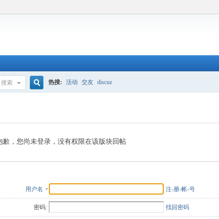
热搜:
活动
交友
discuz
搜索
搜
索
抱歉，您尚未登录，没有权限在该版块回帖
用户名
注-册-帐-号
密码:
找回密码