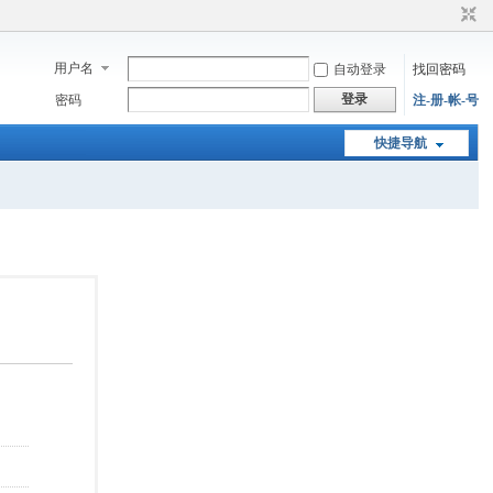
用户名
自动登录
找回密码
登录
密码
注-册-帐-号
快捷导航