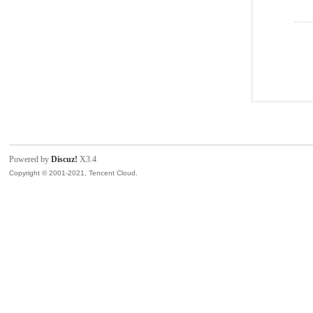
Powered by
Discuz!
X3.4
Copyright © 2001-2021, Tencent Cloud.