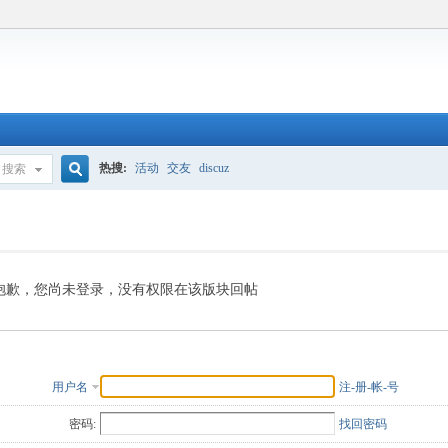
热搜:
活动
交友
discuz
搜索
搜
索
抱歉，您尚未登录，没有权限在该版块回帖
用户名
注-册-帐-号
密码:
找回密码