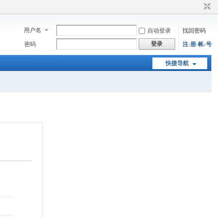
用户名
自动登录
找回密码
登录
密码
注-册-帐-号
快捷导航