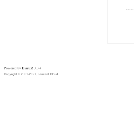
Powered by
Discuz!
X3.4
Copyright © 2001-2021, Tencent Cloud.