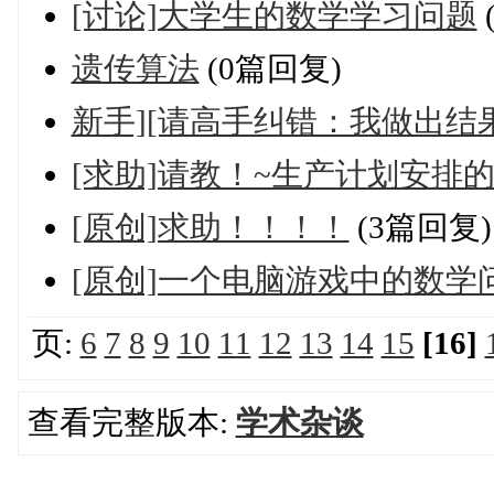
[讨论]大学生的数学学习问题
遗传算法
(0篇回复)
新手][请高手纠错：我做出结
[求助]请教！~生产计划安排
[原创]求助！！！！
(3篇回复)
[原创]一个电脑游戏中的数学
页:
6
7
8
9
10
11
12
13
14
15
[16]
查看完整版本:
学术杂谈