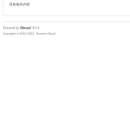
没有相关内容
模
Powered by
Discuz!
X3.4
Copyright © 2001-2021, Tencent Cloud.
论
坛